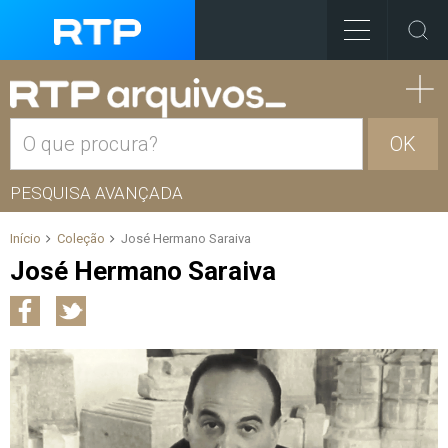
OK
PESQUISA AVANÇADA
Início
Coleção
José Hermano Saraiva
José Hermano Saraiva