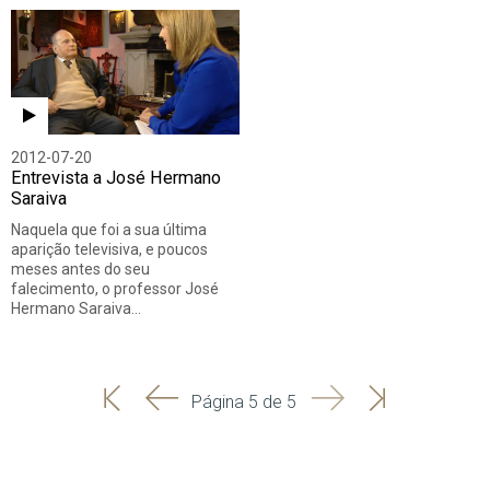
2012-07-20
Entrevista a José Hermano
Saraiva
Naquela que foi a sua última
aparição televisiva, e poucos
meses antes do seu
falecimento, o professor José
Hermano Saraiva…
'
'
Seguinte
Última
Página 5 de 5
Início
Anterior
página