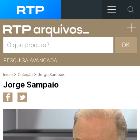
OK
PESQUISA AVANÇADA
Início
Coleção
Jorge Sampaio
Jorge Sampaio