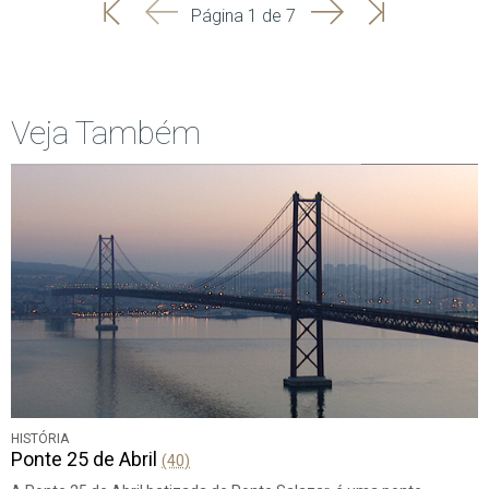
'
'
Seguinte
Última
Página 1 de 7
Início
Anterior
página
Veja Também
HISTÓRIA
Ponte 25 de Abril
(40)