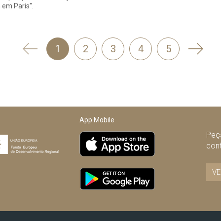
 em Paris".
'
Segui
1
2
3
4
5
Anterior
App Mobile
Peça
con
VE