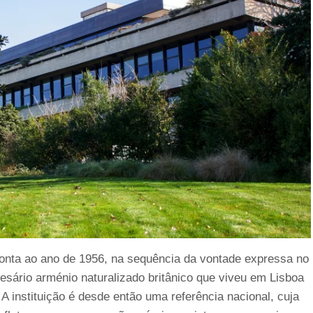
onta ao ano de 1956, na sequência da vontade expressa no
sário arménio naturalizado britânico que viveu em Lisboa
 A instituição é desde então uma referência nacional, cuja