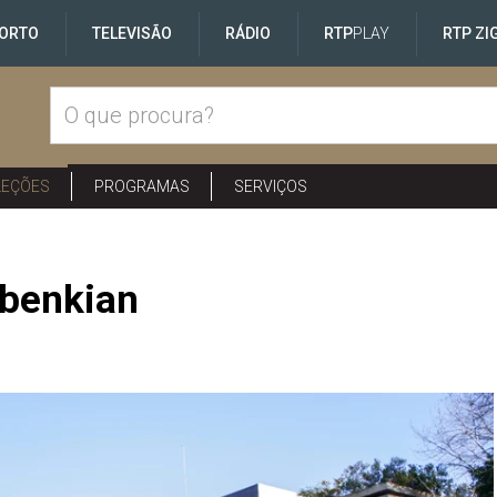
ORTO
TELEVISÃO
RÁDIO
RTP
PLAY
RTP ZI
LEÇÕES
PROGRAMAS
SERVIÇOS
lbenkian