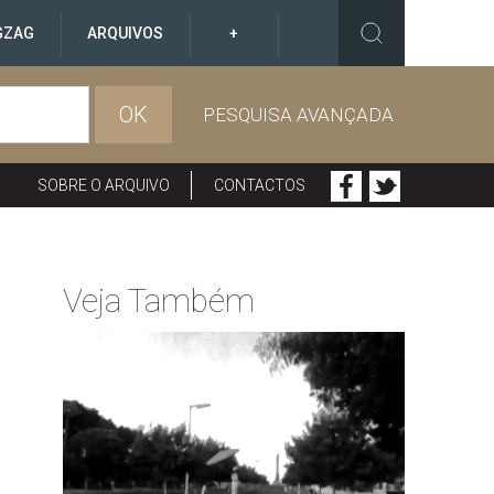
GZAG
ARQUIVOS
+
OK
PESQUISA AVANÇADA
SOBRE O ARQUIVO
CONTACTOS
Veja Também