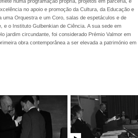
reflete numa programação própria, projetos em parceria, e
excelência no apoio e promoção da Cultura, da Educação e
da uma Orquestra e um Coro, salas de espetáculos e de
, e o Instituto Gulbenkian de Ciência. A sua sede em
elo jardim circundante, foi considerado Prémio Valmor em
rimeira obra contemporânea a ser elevada a património em