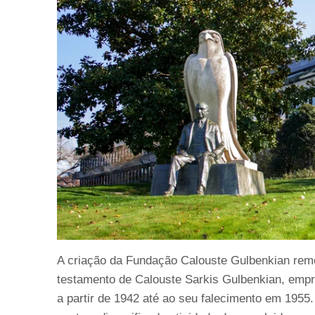
A criação da Fundação Calouste Gulbenkian rem
testamento de Calouste Sarkis Gulbenkian, empre
a partir de 1942 até ao seu falecimento em 1955.