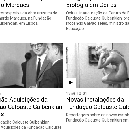
do Marques
Biologia em Oeiras
etrospetiva da obra artística do
Oeiras, inauguração de Centro de B
rnardo Marques, na Fundação
Fundação Calouste Gulbenkian, pre
ulbenkian, em Lisboa.
Inocêncio Galvão Teles, ministro d
Educação.
5
1969-10-01
ção Aquisições da
Novas instalações da
ão Calouste Gulbenkian
Fundação Calouste Gul
is
Reportagem sobre as novas instal
Fundação Calouste Gulbenkian em 
ndação Calouste Gulbenkian,
"Aquisições da Fundação Calouste