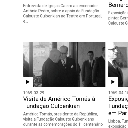
Bernar
Entrevista de Igrejas Caeiro ao encenador
António Pedro, sobre o apoio da Fundação
Exposição r
Calouste Gulbenkian ao Teatro em Portugal,
pintor, Be
e…
Calouste G
1969-03-29
1969-04-1
Visita de Américo Tomás à
Exposi
Fundação Gulbenkian
Fundaç
em Par
Américo Tomás, presidente da República,
visita a Fundação Calouste Gulbenkians
Lisboa, Fu
durante as comemorações do 1º centenário
exposição 