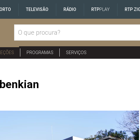
ORTO
TELEVISÃO
RÁDIO
RTP
PLAY
RTP ZI
LEÇÕES
PROGRAMAS
SERVIÇOS
lbenkian