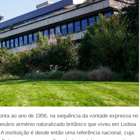
onta ao ano de 1956, na sequência da vontade expressa no
sário arménio naturalizado britânico que viveu em Lisboa
 A instituição é desde então uma referência nacional, cuja