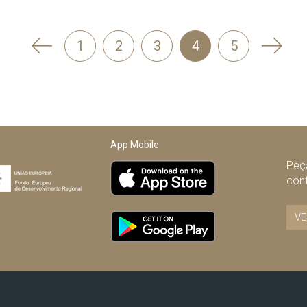
'
Segui
1
2
3
4
5
Anterior
App Mobile
Peça
con
VE