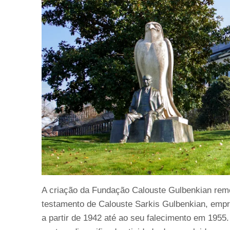
A criação da Fundação Calouste Gulbenkian rem
testamento de Calouste Sarkis Gulbenkian, empre
a partir de 1942 até ao seu falecimento em 1955.