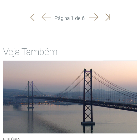
'
'
Seguinte
Última
Página 1 de 6
Início
Anterior
página
Veja Também
HISTÓRIA