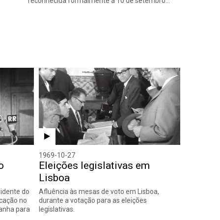
reconhecida formalmente a 10 de setembro…
1969-10-27
o
Eleições legislativas em
Lisboa
sidente do
Afluência às mesas de voto em Lisboa,
icação no
durante a votação para as eleições
anha para
legislativas.