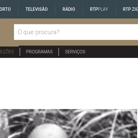
ORTO
TELEVISÃO
RÁDIO
RTP
PLAY
RTP ZI
LEÇÕES
PROGRAMAS
SERVIÇOS