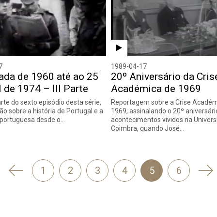
7
1989-04-17
ada de 1960 até ao 25
20º Aniversário da Cris
l de 1974 – III Parte
Académica de 1969
rte do sexto episódio desta série,
Reportagem sobre a Crise Académ
ão sobre a história de Portugal e a
1969, assinalando o 20º aniversári
 portuguesa desde o…
acontecimentos vividos na Univers
Coimbra, quando José…
'
Se
1
2
3
4
5
6
Anterior