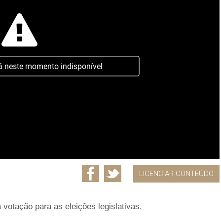
á neste momento indisponível
LICENCIAR CONTEÚDO
votação para as eleições legislativas.