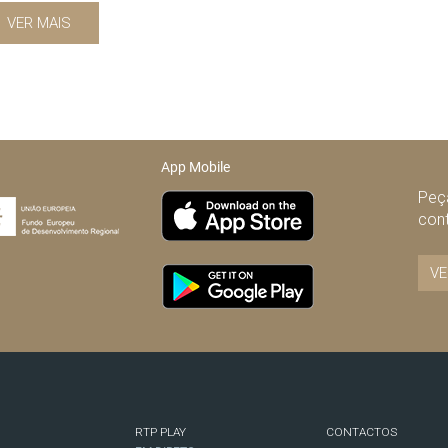
VER MAIS
App Mobile
Peça
con
VE
RTP PLAY
CONTACTOS