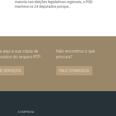
maioria nas eleições legislativas regionais, o PSD
manteve os 24 deputados porque…
 aqui a sua cópia de
Não encontrou o que
teúdos do arquivo RTP
procura?
R SERVIÇOS
FALE CONNOSCO
A EMPRESA