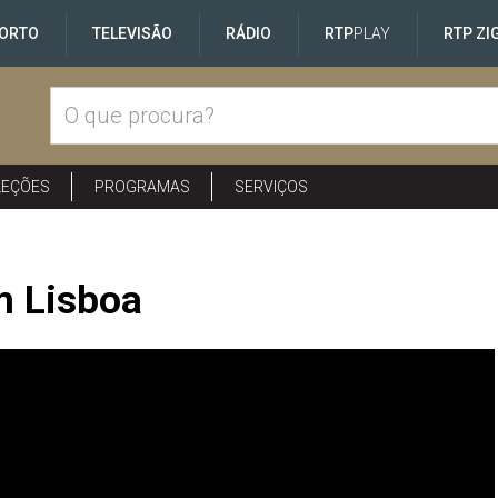
ORTO
TELEVISÃO
RÁDIO
RTP
PLAY
RTP ZI
LEÇÕES
PROGRAMAS
SERVIÇOS
em Lisboa