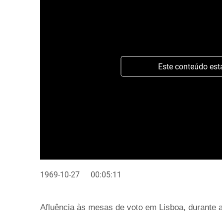
Este conteúdo est
1969-10-27
00:05:11
Afluência às mesas de voto em Lisboa, durante a 