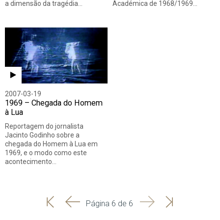
a dimensão da tragédia…
Académica de 1968/1969…
2007-03-19
1969 – Chegada do Homem
à Lua
Reportagem do jornalista
Jacinto Godinho sobre a
chegada do Homem à Lua em
1969, e o modo como este
acontecimento…
'
'
Seguinte
Última
Página 6 de 6
Início
Anterior
página