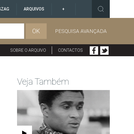
GZAG
ARQUIVOS
+
OK
PESQUISA AVANÇADA
SOBRE O ARQUIVO
CONTACTOS
Veja Também