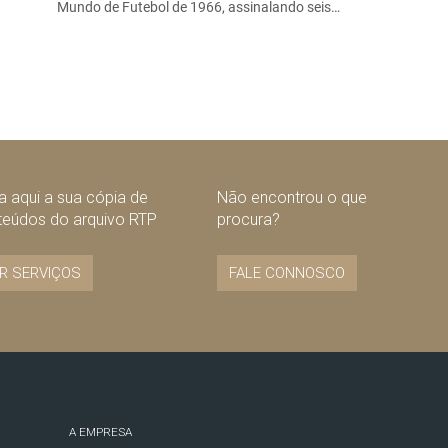
Mundo de Futebol de 1966, assinalando seis…
 aqui a sua cópia de
Não encontrou o que
teúdos do arquivo RTP
procura?
R SERVIÇOS
FALE CONNOSCO
A EMPRESA