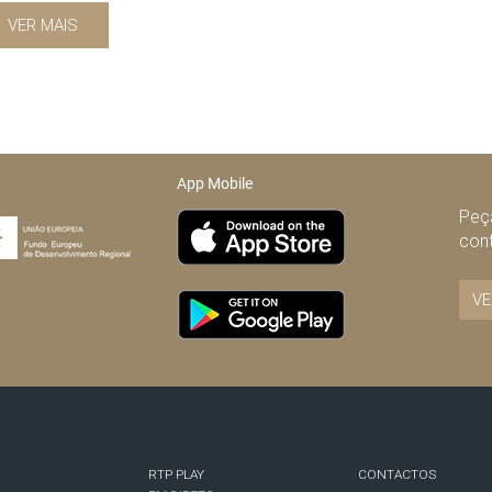
VER MAIS
App Mobile
Peça
con
VE
RTP PLAY
CONTACTOS