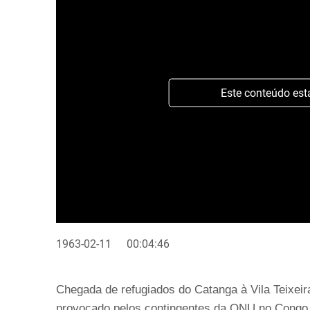
Este conteúdo est
1963-02-11
00:04:46
Chegada de refugiados do Catanga à Vila Teixeira
provocado pelos contingentes da ONU no Congo