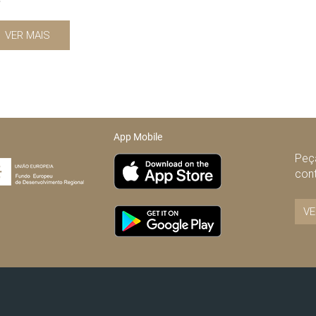
VER MAIS
App Mobile
Peça
con
VE