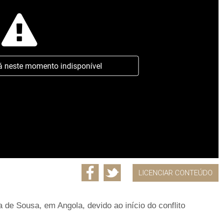
á neste momento indisponível
LICENCIAR CONTEÚDO
 de Sousa, em Angola, devido ao início do conflito
.