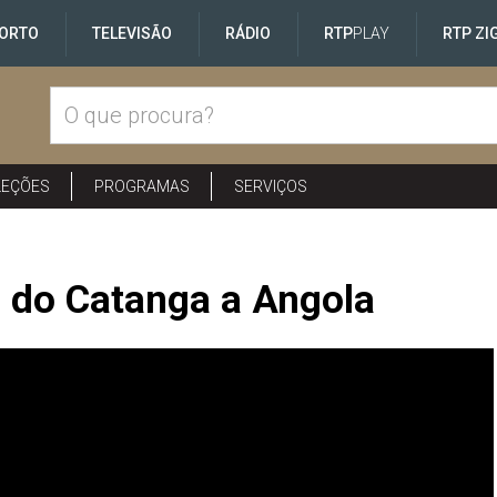
ORTO
TELEVISÃO
RÁDIO
RTP
PLAY
RTP ZI
LEÇÕES
PROGRAMAS
SERVIÇOS
a
 do Catanga a Angola