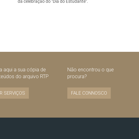
da celebração do "Dia do Estudante".
 aqui a sua cópia de
Não encontrou o que
teúdos do arquivo RTP
procura?
R SERVIÇOS
FALE CONNOSCO