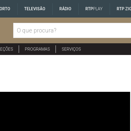
ORTO
TELEVISÃO
RÁDIO
RTP
PLAY
RTP ZI
LEÇÕES
PROGRAMAS
SERVIÇOS