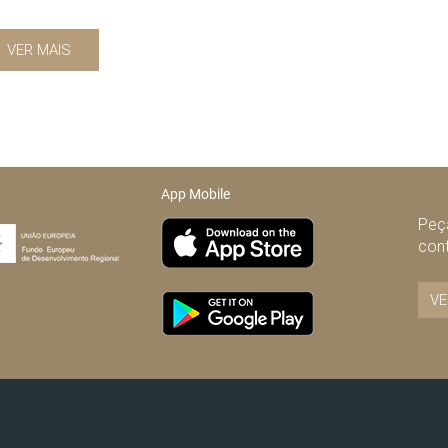
VER MAIS
App Mobile
Peça
con
VE