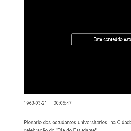
Este conteúdo est
1963-03-21
00:05:47
Plenário dos estudantes universitários, na Cida
celebração do "Dia do Estudante".