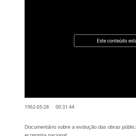
Este conteúdo est
1962-05-28
00:31:44
Documentário sobre a evolução das obras públic
economia nacional.