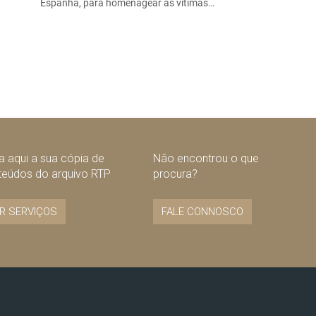
Espanha, para homenagear as vítimas…
 aqui a sua cópia de
Não encontrou o que
teúdos do arquivo RTP
procura?
R SERVIÇOS
FALE CONNOSCO