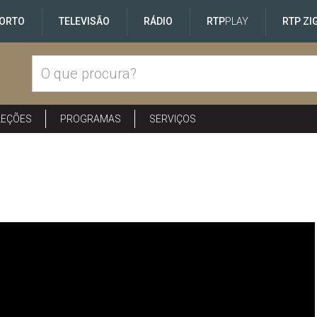
ORTO
TELEVISÃO
RÁDIO
RTP
PLAY
RTP ZI
LEÇÕES
PROGRAMAS
SERVIÇOS