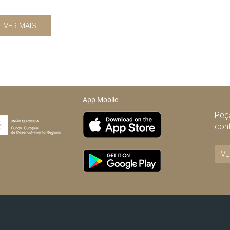
VER MAIS
App Mobile
Peça
con
VE