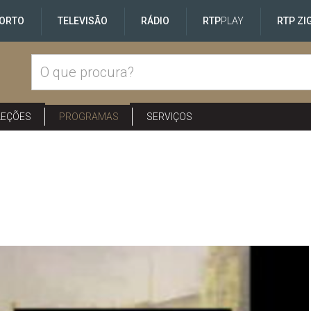
ORTO
TELEVISÃO
RÁDIO
RTP
PLAY
RTP ZI
LEÇÕES
PROGRAMAS
SERVIÇOS