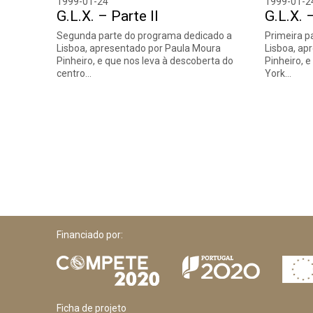
1999-01-24
1999-01-2
G.L.X. – Parte II
G.L.X. 
Segunda parte do programa dedicado a
Primeira p
Lisboa, apresentado por Paula Moura
Lisboa, ap
Pinheiro, e que nos leva à descoberta do
Pinheiro, 
centro…
York…
Financiado por:
Ficha de projeto