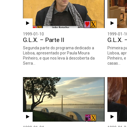
1999-01-10
1999-01-1
G.L.X. – Parte II
G.L.X. 
Segunda parte do programa dedicado a
Primeira p
Lisboa, apresentado por Paula Moura
Lisboa, ap
Pinheiro, e que nos leva à descoberta da
Pinheiro, 
Serra…
casas…