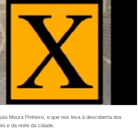
ula Moura Pinheiro, e que nos leva à descoberta dos
nio e da noite da cidade.