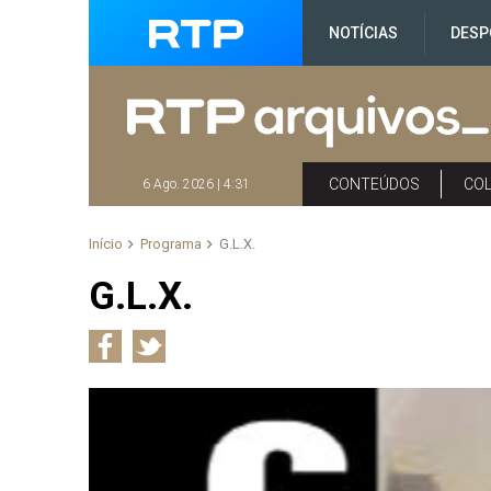
NOTÍCIAS
DESP
CONTEÚDOS
CO
6 Ago. 2026 | 4:31
Início
Programa
G.L.X.
G.L.X.