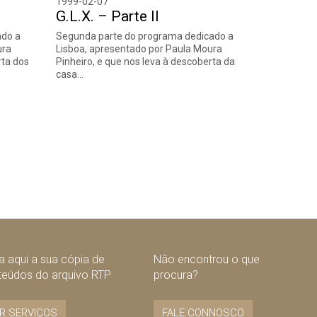
1999-02-07
G.L.X. – Parte II
ado a
Segunda parte do programa dedicado a
ura
Lisboa, apresentado por Paula Moura
rta dos
Pinheiro, e que nos leva à descoberta da
casa…
nte
 aqui a sua cópia de
Não encontrou o que
teúdos do arquivo RTP
procura?
R SERVIÇOS
FALE CONNOSCO