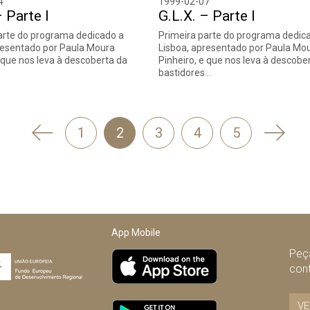
4
1999-02-07
– Parte I
G.L.X. – Parte I
arte do programa dedicado a
Primeira parte do programa dedic
resentado por Paula Moura
Lisboa, apresentado por Paula Mo
e que nos leva à descoberta da
Pinheiro, e que nos leva à descobe
bastidores…
'
Segui
1
2
3
4
5
Anterior
App Mobile
Peça
con
VE