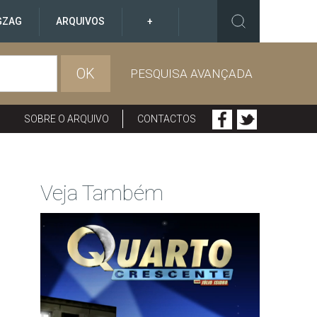
GZAG
ARQUIVOS
+
OK
PESQUISA AVANÇADA
SOBRE O ARQUIVO
CONTACTOS
Veja Também