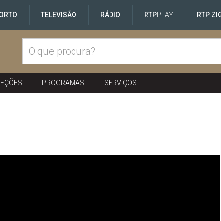
ORTO
TELEVISÃO
RÁDIO
RTP
PLAY
RTP ZI
LEÇÕES
PROGRAMAS
SERVIÇOS