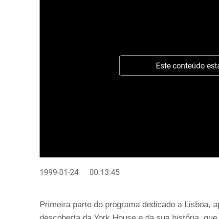
Este conteúdo est
1999-01-24
00:13:45
Primeira parte do programa dedicado a Lisboa, a
descoberta da York House e da sua história, que i