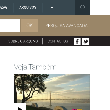
GZAG
ARQUIVOS
+
OK
PESQUISA AVANÇADA
SOBRE O ARQUIVO
CONTACTOS
Veja Também