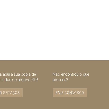
 aqui a sua cópia de
Não encontrou o que
teúdos do arquivo RTP
procura?
R SERVIÇOS
FALE CONNOSCO