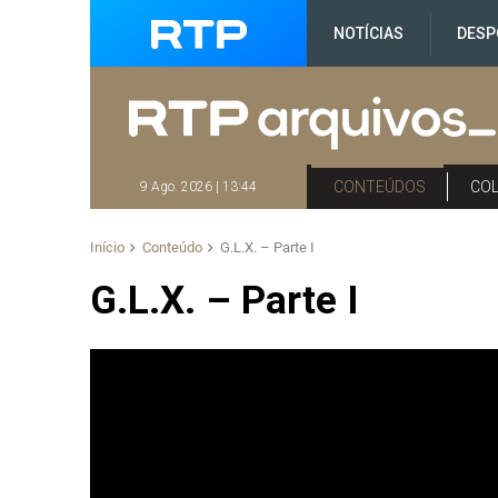
NOTÍCIAS
DESP
CONTEÚDOS
CO
9 Ago. 2026 | 13:44
Início
Conteúdo
G.L.X. – Parte I
G.L.X. – Parte I