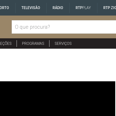
ORTO
TELEVISÃO
RÁDIO
RTP
PLAY
RTP ZI
LEÇÕES
PROGRAMAS
SERVIÇOS