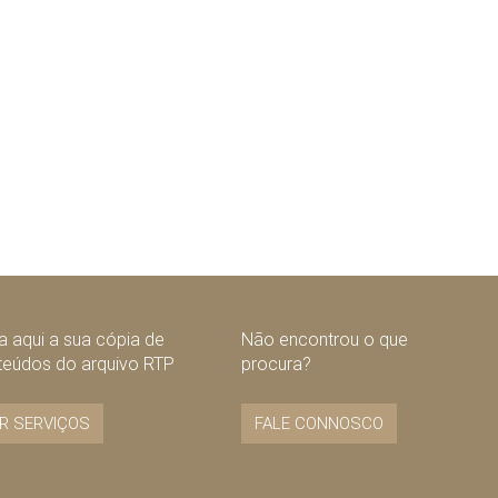
 aqui a sua cópia de
Não encontrou o que
teúdos do arquivo RTP
procura?
R SERVIÇOS
FALE CONNOSCO