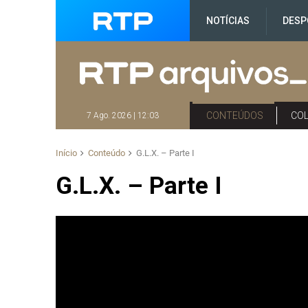
NOTÍCIAS
DESP
CONTEÚDOS
CO
7 Ago. 2026 | 12:03
Início
Conteúdo
G.L.X. – Parte I
G.L.X. – Parte I