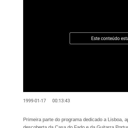
Este conteúdo est
1999-01-17
00:13:43
Primeira parte do programa dedicado a Lisboa, a
descoberta da Casa do Fado e da Guitarra Portu