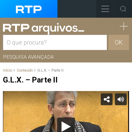
OK
PESQUISA AVANÇADA
Início
Conteúdo
G.L.X. – Parte II
G.L.X. – Parte II