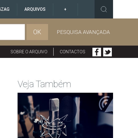
GZAG
ARQUIVOS
+
OK
PESQUISA AVANÇADA
SOBRE O ARQUIVO
CONTACTOS
Veja Também