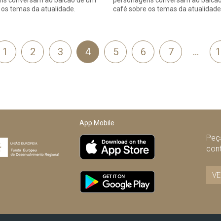
ns conversam ao balcão de um
personagens conversam ao balcã
 os temas da atualidade.
café sobre os temas da atualidade
1
2
3
4
5
6
7
…
1
ior
App Mobile
Peça
con
VE