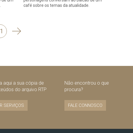
o de um
personagens conversam ao balcão de um
.
café sobre os temas da atualidade.
Seguinte
1
 aqui a sua cópia de
Não encontrou o que
teúdos do arquivo RTP
procura?
R SERVIÇOS
FALE CONNOSCO