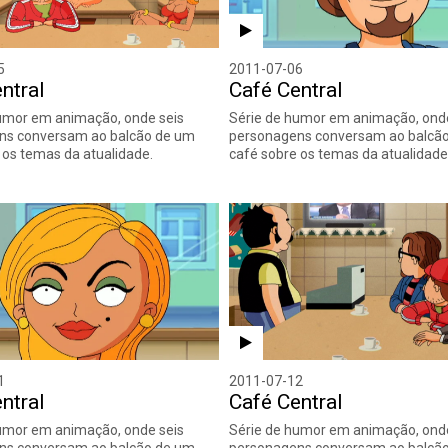
5
2011-07-06
ntral
Café Central
umor em animação, onde seis
Série de humor em animação, onde
ns conversam ao balcão de um
personagens conversam ao balcã
 os temas da atualidade.
café sobre os temas da atualidade
1
2011-07-12
ntral
Café Central
umor em animação, onde seis
Série de humor em animação, onde