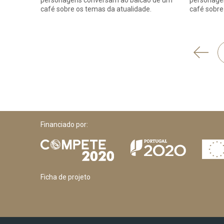
personagens conversam ao balcão de um
personage
café sobre os temas da atualidade.
café sobre
'
Anter
Financiado por:
Ficha de projeto