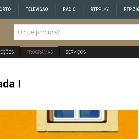
ORTO
TELEVISÃO
RÁDIO
RTP
PLAY
RTP ZI
LEÇÕES
PROGRAMAS
SERVIÇOS
ada I