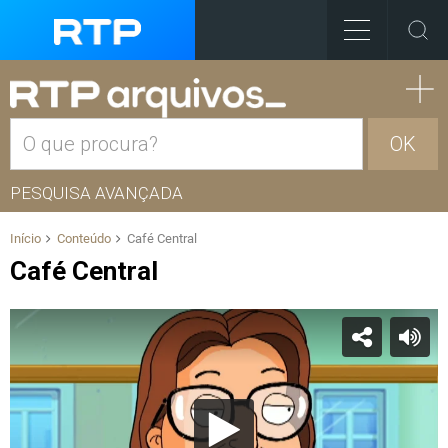
OK
PESQUISA AVANÇADA
Início
Conteúdo
Café Central
Café Central