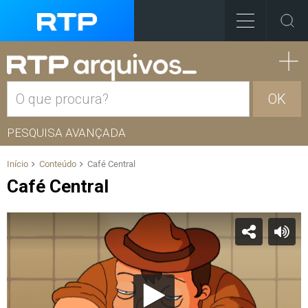
OK
PESQUISA AVANÇADA
Início
Conteúdo
Café Central
Café Central