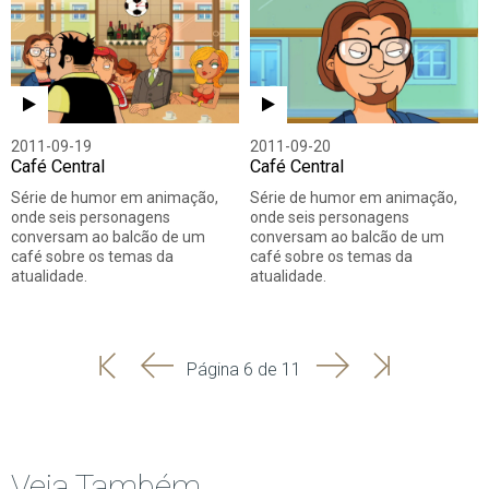
2011-09-19
2011-09-20
Café Central
Café Central
Série de humor em animação,
Série de humor em animação,
onde seis personagens
onde seis personagens
conversam ao balcão de um
conversam ao balcão de um
café sobre os temas da
café sobre os temas da
atualidade.
atualidade.
'
'
Seguinte
Última
Página 6 de 11
Início
Anterior
página
Veja Também