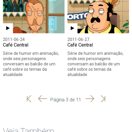
2011-06-24
2011-06-27
Café Central
Café Central
Série de humor em animação,
Série de humor em animação,
onde seis personagens
onde seis personagens
conversam ao balcão de um
conversam ao balcão de um
café sobre os temas da
café sobre os temas da
atualidade.
atualidade.
'
'
Seguinte
Última
Página 3 de 11
Início
Anterior
página
Veja Também