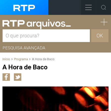
OK
PESQUISA AVANÇADA
Início
Programa
A Hora de Baco
A Hora de Baco