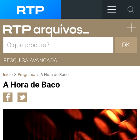
OK
PESQUISA AVANÇADA
Início
Programa
A Hora de Baco
A Hora de Baco