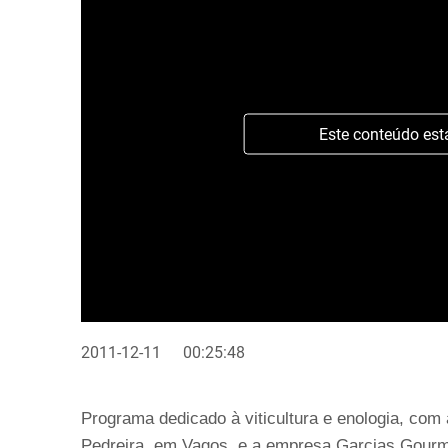
Este conteúdo est
2011-12-11
00:25:48
Programa dedicado à viticultura e enologia, com
Pedreira, em Vagos, e a empresa Garcias Gourm