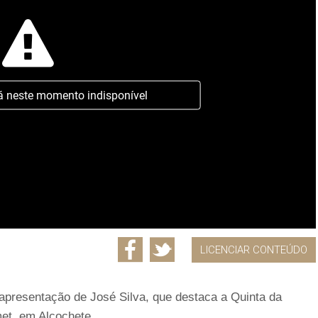
á neste momento indisponível
LICENCIAR CONTEÚDO
 apresentação de José Silva, que destaca a Quinta da
et, em Alcochete.