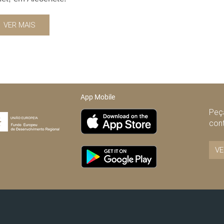
VER MAIS
App Mobile
Peça
con
VE