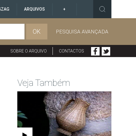
GZAG
ARQUIVOS
+
OK
PESQUISA AVANÇADA
SOBRE O ARQUIVO
CONTACTOS
Veja Também