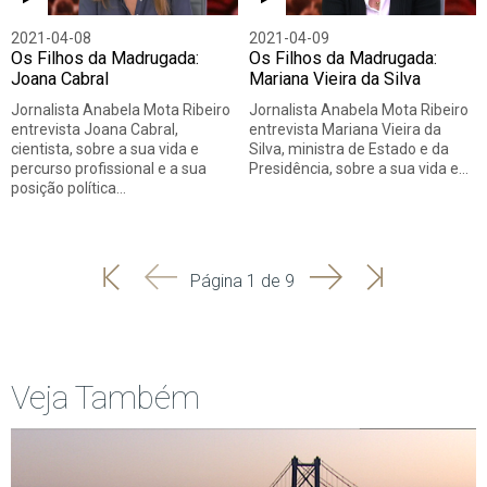
2021-04-08
2021-04-09
Os Filhos da Madrugada:
Os Filhos da Madrugada:
Joana Cabral
Mariana Vieira da Silva
Jornalista Anabela Mota Ribeiro
Jornalista Anabela Mota Ribeiro
entrevista Joana Cabral,
entrevista Mariana Vieira da
cientista, sobre a sua vida e
Silva, ministra de Estado e da
percurso profissional e a sua
Presidência, sobre a sua vida e…
posição política…
'
'
Seguinte
Última
Página 1 de 9
Início
Anterior
página
Veja Também