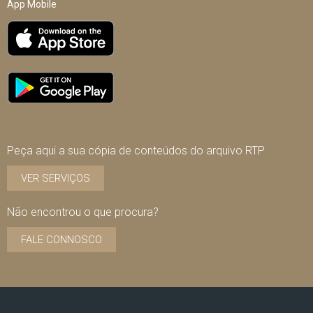
App Mobile
Peça aqui a sua cópia de conteúdos do arquivo RTP
VER SERVIÇOS
Não encontrou o que procura?
FALE CONNOSCO