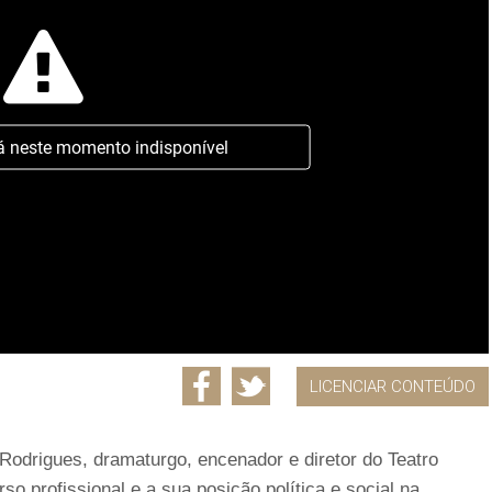
á neste momento indisponível
LICENCIAR CONTEÚDO
 Rodrigues, dramaturgo, encenador e diretor do Teatro
so profissional e a sua posição política e social na