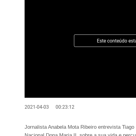
Este conteúdo est
2021-04-03
00:23:12
Jornalista Anabela Mota Ribeiro entrevista Tiago
Nacional Dona Maria II, sobre a sua vida e percur