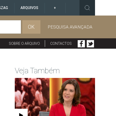
GZAG
ARQUIVOS
+
OK
PESQUISA AVANÇADA
SOBRE O ARQUIVO
CONTACTOS
Veja Também