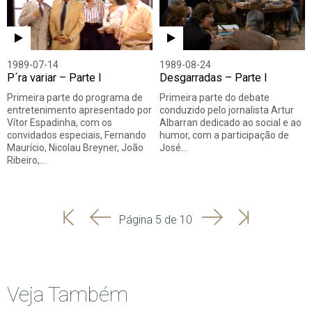
1989-07-14
1989-08-24
P´ra variar – Parte I
Desgarradas – Parte I
Primeira parte do programa de
Primeira parte do debate
entretenimento apresentado por
conduzido pelo jornalista Artur
Vítor Espadinha, com os
Albarran dedicado ao social e ao
convidados especiais, Fernando
humor, com a participação de
Maurício, Nicolau Breyner, João
José…
Ribeiro,…
'
'
Seguinte
Última
Página 5 de 10
Início
Anterior
página
Veja Também