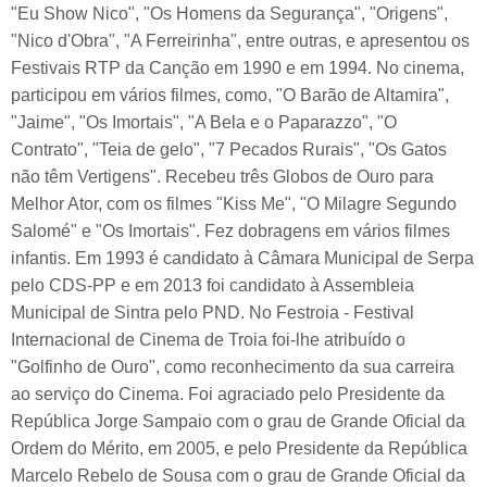
"Eu Show Nico", "Os Homens da Segurança", "Origens",
"Nico d'Obra", "A Ferreirinha", entre outras, e apresentou os
Festivais RTP da Canção em 1990 e em 1994. No cinema,
participou em vários filmes, como, "O Barão de Altamira",
"Jaime", "Os Imortais", "A Bela e o Paparazzo", "O
Contrato", "Teia de gelo", "7 Pecados Rurais", "Os Gatos
não têm Vertigens". Recebeu três Globos de Ouro para
Melhor Ator, com os filmes "Kiss Me", "O Milagre Segundo
Salomé" e "Os Imortais". Fez dobragens em vários filmes
infantis. Em 1993 é candidato à Câmara Municipal de Serpa
pelo CDS-PP e em 2013 foi candidato à Assembleia
Municipal de Sintra pelo PND. No Festroia - Festival
Internacional de Cinema de Troia foi-lhe atribuído o
"Golfinho de Ouro", como reconhecimento da sua carreira
ao serviço do Cinema. Foi agraciado pelo Presidente da
República Jorge Sampaio com o grau de Grande Oficial da
Ordem do Mérito, em 2005, e pelo Presidente da República
Marcelo Rebelo de Sousa com o grau de Grande Oficial da