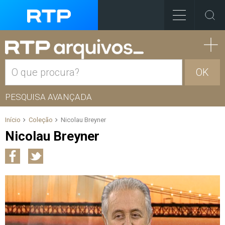
OK
PESQUISA AVANÇADA
Início
Coleção
Nicolau Breyner
Nicolau Breyner