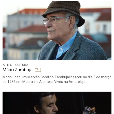
ARTES E CULTURA
Mário Zambujal
(71)
Mário Joaquim Marvão Gordilho Zambujal nasceu no dia 5 de março
de 1936 em Moura, no Alentejo. Viveu na Amareleja…