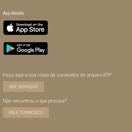
App Mobile
Peça aqui a sua cópia de conteúdos do arquivo RTP
VER SERVIÇOS
Não encontrou o que procura?
FALE CONNOSCO