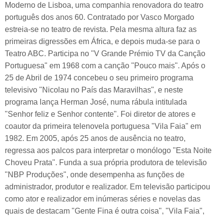
Moderno de Lisboa, uma companhia renovadora do teatro
português dos anos 60. Contratado por Vasco Morgado
estreia-se no teatro de revista. Pela mesma altura faz as
primeiras digressões em África, e depois muda-se para o
Teatro ABC. Participa no "V Grande Prémio TV da Canção
Portuguesa" em 1968 com a canção "Pouco mais". Após o
25 de Abril de 1974 concebeu o seu primeiro programa
televisivo "Nicolau no País das Maravilhas", e neste
programa lança Herman José, numa rábula intitulada
"Senhor feliz e Senhor contente". Foi diretor de atores e
coautor da primeira telenovela portuguesa "Vila Faia" em
1982. Em 2005, após 25 anos de ausência no teatro,
regressa aos palcos para interpretar o monólogo "Esta Noite
Choveu Prata". Funda a sua própria produtora de televisão
"NBP Produções", onde desempenha as funções de
administrador, produtor e realizador. Em televisão participou
como ator e realizador em inúmeras séries e novelas das
quais de destacam "Gente Fina é outra coisa", "Vila Faia",