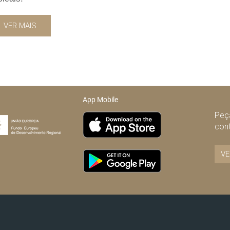
VER MAIS
App Mobile
Peça
con
VE