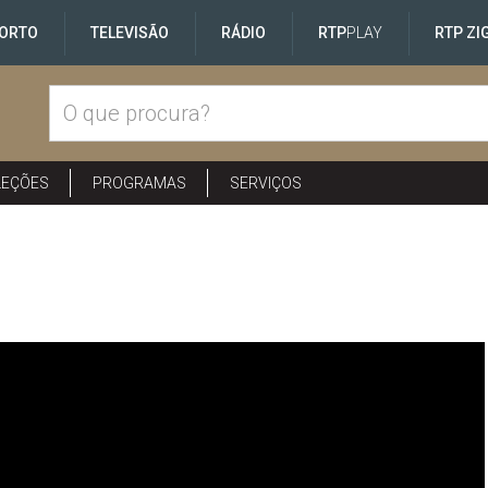
ORTO
TELEVISÃO
RÁDIO
RTP
PLAY
RTP ZI
LEÇÕES
PROGRAMAS
SERVIÇOS