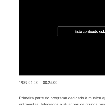
Este conteúdo est
1989-06-23
00:25:00
Primeira parte do programa dedicado à música 
entrevistas, telediscos e atuações de grupos mus