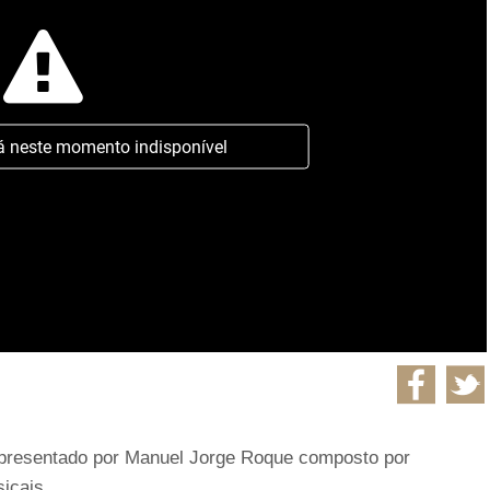
á neste momento indisponível
apresentado por Manuel Jorge Roque composto por
icais.