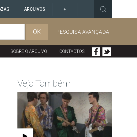
GZAG
ARQUIVOS
+
OK
PESQUISA AVANÇADA
SOBRE O ARQUIVO
CONTACTOS
Veja Também