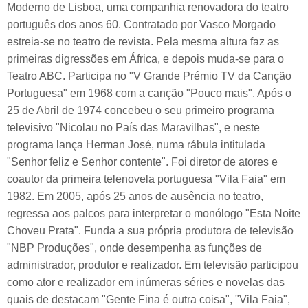
Moderno de Lisboa, uma companhia renovadora do teatro
português dos anos 60. Contratado por Vasco Morgado
estreia-se no teatro de revista. Pela mesma altura faz as
primeiras digressões em África, e depois muda-se para o
Teatro ABC. Participa no "V Grande Prémio TV da Canção
Portuguesa" em 1968 com a canção "Pouco mais". Após o
25 de Abril de 1974 concebeu o seu primeiro programa
televisivo "Nicolau no País das Maravilhas", e neste
programa lança Herman José, numa rábula intitulada
"Senhor feliz e Senhor contente". Foi diretor de atores e
coautor da primeira telenovela portuguesa "Vila Faia" em
1982. Em 2005, após 25 anos de ausência no teatro,
regressa aos palcos para interpretar o monólogo "Esta Noite
Choveu Prata". Funda a sua própria produtora de televisão
"NBP Produções", onde desempenha as funções de
administrador, produtor e realizador. Em televisão participou
como ator e realizador em inúmeras séries e novelas das
quais de destacam "Gente Fina é outra coisa", "Vila Faia",