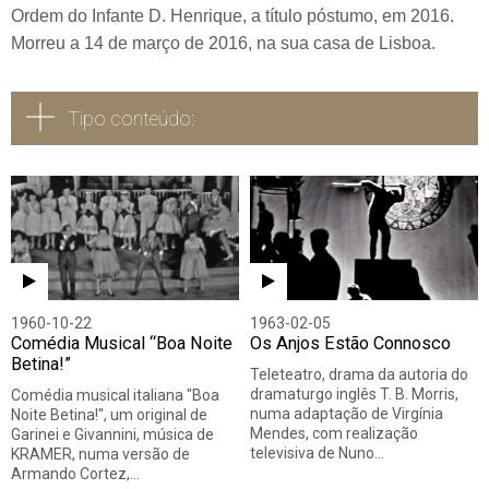
Ordem do Infante D. Henrique, a título póstumo, em 2016.
Morreu a 14 de março de 2016, na sua casa de Lisboa.
Tipo conteúdo:
Todos
Vídeo
Áudio
1960-10-22
1963-02-05
Comédia Musical “Boa Noite
Os Anjos Estão Connosco
Betina!”
Teleteatro, drama da autoria do
dramaturgo inglês T. B. Morris,
Comédia musical italiana "Boa
numa adaptação de Virgínia
Noite Betina!", um original de
Mendes, com realização
Garinei e Givannini, música de
televisiva de Nuno…
KRAMER, numa versão de
Armando Cortez,…