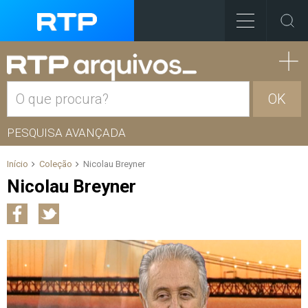
OK
PESQUISA AVANÇADA
Início
Coleção
Nicolau Breyner
Nicolau Breyner