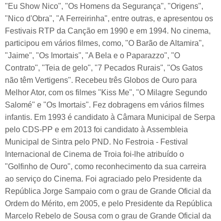
"Eu Show Nico", "Os Homens da Segurança", "Origens",
"Nico d'Obra", "A Ferreirinha", entre outras, e apresentou os
Festivais RTP da Canção em 1990 e em 1994. No cinema,
participou em vários filmes, como, "O Barão de Altamira",
"Jaime", "Os Imortais", "A Bela e o Paparazzo", "O
Contrato", "Teia de gelo", "7 Pecados Rurais", "Os Gatos
não têm Vertigens". Recebeu três Globos de Ouro para
Melhor Ator, com os filmes "Kiss Me", "O Milagre Segundo
Salomé" e "Os Imortais". Fez dobragens em vários filmes
infantis. Em 1993 é candidato à Câmara Municipal de Serpa
pelo CDS-PP e em 2013 foi candidato à Assembleia
Municipal de Sintra pelo PND. No Festroia - Festival
Internacional de Cinema de Troia foi-lhe atribuído o
"Golfinho de Ouro", como reconhecimento da sua carreira
ao serviço do Cinema. Foi agraciado pelo Presidente da
República Jorge Sampaio com o grau de Grande Oficial da
Ordem do Mérito, em 2005, e pelo Presidente da República
Marcelo Rebelo de Sousa com o grau de Grande Oficial da