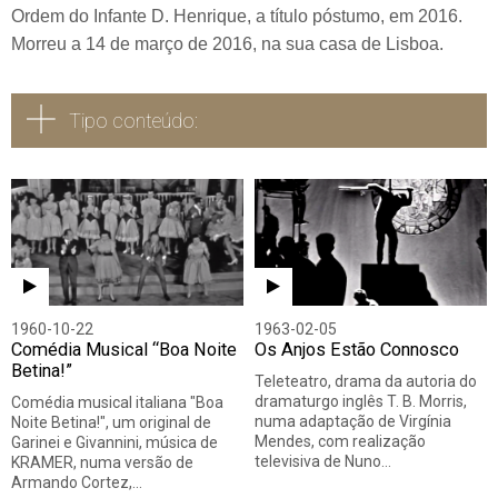
Ordem do Infante D. Henrique, a título póstumo, em 2016.
Morreu a 14 de março de 2016, na sua casa de Lisboa.
Tipo conteúdo:
Todos
Vídeo
Áudio
1960-10-22
1963-02-05
Comédia Musical “Boa Noite
Os Anjos Estão Connosco
Betina!”
Teleteatro, drama da autoria do
dramaturgo inglês T. B. Morris,
Comédia musical italiana "Boa
numa adaptação de Virgínia
Noite Betina!", um original de
Mendes, com realização
Garinei e Givannini, música de
televisiva de Nuno…
KRAMER, numa versão de
Armando Cortez,…