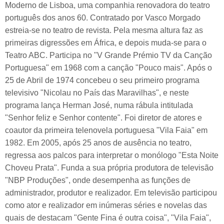
Moderno de Lisboa, uma companhia renovadora do teatro
português dos anos 60. Contratado por Vasco Morgado
estreia-se no teatro de revista. Pela mesma altura faz as
primeiras digressões em África, e depois muda-se para o
Teatro ABC. Participa no "V Grande Prémio TV da Canção
Portuguesa" em 1968 com a canção "Pouco mais". Após o
25 de Abril de 1974 concebeu o seu primeiro programa
televisivo "Nicolau no País das Maravilhas", e neste
programa lança Herman José, numa rábula intitulada
"Senhor feliz e Senhor contente". Foi diretor de atores e
coautor da primeira telenovela portuguesa "Vila Faia" em
1982. Em 2005, após 25 anos de ausência no teatro,
regressa aos palcos para interpretar o monólogo "Esta Noite
Choveu Prata". Funda a sua própria produtora de televisão
"NBP Produções", onde desempenha as funções de
administrador, produtor e realizador. Em televisão participou
como ator e realizador em inúmeras séries e novelas das
quais de destacam "Gente Fina é outra coisa", "Vila Faia",