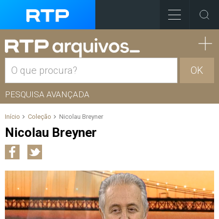
OK
PESQUISA AVANÇADA
Início
Coleção
Nicolau Breyner
Nicolau Breyner