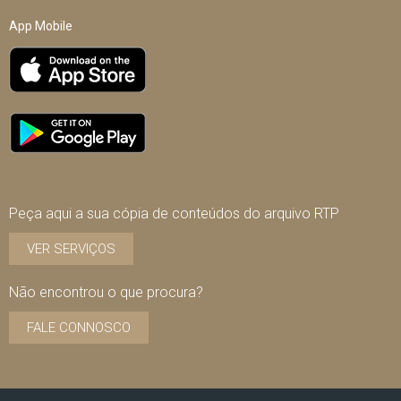
App Mobile
Peça aqui a sua cópia de conteúdos do arquivo RTP
VER SERVIÇOS
Não encontrou o que procura?
FALE CONNOSCO