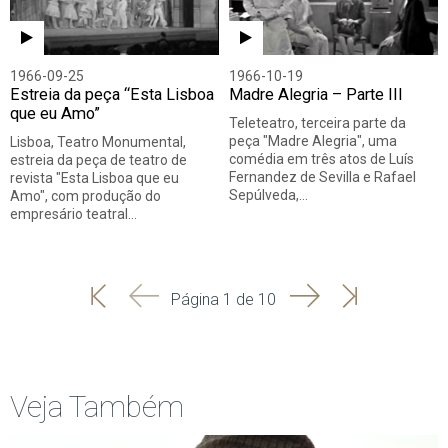
1966-09-25
1966-10-19
Estreia da peça “Esta Lisboa
Madre Alegria – Parte III
que eu Amo”
Teleteatro, terceira parte da
peça "Madre Alegria", uma
Lisboa, Teatro Monumental,
comédia em três atos de Luís
estreia da peça de teatro de
Fernandez de Sevilla e Rafael
revista "Esta Lisboa que eu
Sepúlveda,…
Amo", com produção do
empresário teatral…
'
'
Seguinte
Última
Página 1 de 10
Início
Anterior
página
Veja Também