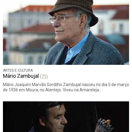
ARTES E CULTURA
Mário Zambujal
(71)
Mário Joaquim Marvão Gordilho Zambujal nasceu no dia 5 de março
de 1936 em Moura, no Alentejo. Viveu na Amareleja…