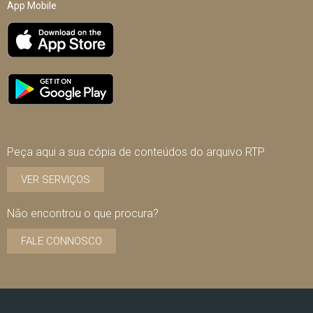
App Mobile
Peça aqui a sua cópia de conteúdos do arquivo RTP
VER SERVIÇOS
Não encontrou o que procura?
FALE CONNOSCO