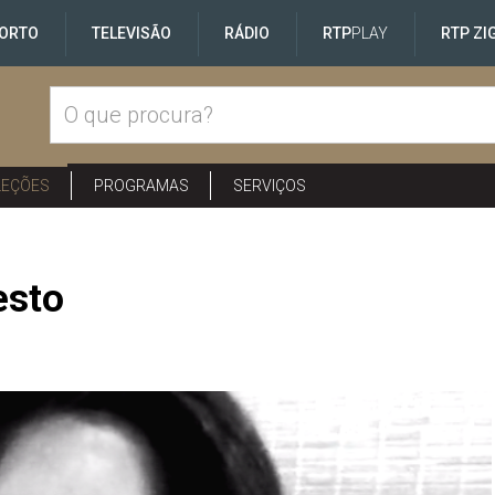
ORTO
TELEVISÃO
RÁDIO
RTP
PLAY
RTP ZI
LEÇÕES
PROGRAMAS
SERVIÇOS
esto