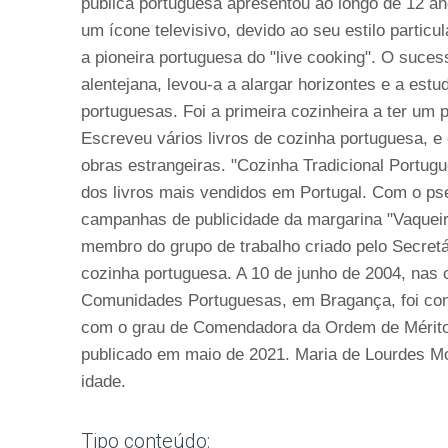
pública portuguesa apresentou ao longo de 12 an
um ícone televisivo, devido ao seu estilo particul
a pioneira portuguesa do "live cooking". O suce
alentejana, levou-a a alargar horizontes e a estu
portuguesas. Foi a primeira cozinheira a ter um 
Escreveu vários livros de cozinha portuguesa, e
obras estrangeiras. "Cozinha Tradicional Portugu
dos livros mais vendidos em Portugal. Com o ps
campanhas de publicidade da margarina "Vaqueiro
membro do grupo de trabalho criado pelo Secret
cozinha portuguesa. A 10 de junho de 2004, na
Comunidades Portuguesas, em Bragança, foi con
com o grau de Comendadora da Ordem de Mérito. O
publicado em maio de 2021. Maria de Lourdes Mo
idade.
Tipo conteúdo: