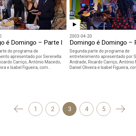
0
2003-04-20
o é Domingo – Parte I
Domingo é Domingo – P
arte do programa de
Segunda parte do programa de
ento apresentado por Serenella
entretenimento apresentado por S
icardo Carriço, António Macedo,
Andrade, Ricardo Carriço, António
eira e Isabel Figueira, com…
Daniel Oliveira e Isabel Figueira, c
'
Segui
1
2
3
4
5
Anterior