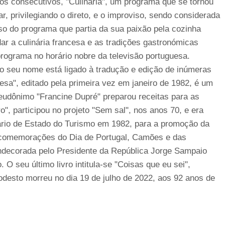
os consecutivos, "Culinária", um programa que se tornou
ar, privilegiando o direto, e o improviso, sendo considerada
sso do programa que partia da sua paixão pela cozinha
dar a culinária francesa e as tradições gastronómicas
programa no horário nobre da televisão portuguesa.
 o seu nome está ligado à tradução e edição de inúmeras
esa", editado pela primeira vez em janeiro de 1982, é um
eudônimo "Francine Dupré" preparou receitas para as
", participou no projeto "Sem sal", nos anos 70, e era
ário de Estado do Turismo em 1982, para a promoção da
s comemorações do Dia de Portugal, Camões e das
decorada pelo Presidente da República Jorge Sampaio
 seu último livro intitula-se "Coisas que eu sei",
desto morreu no dia 19 de julho de 2022, aos 92 anos de