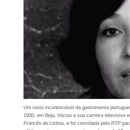
Um rosto incontornável da gastronomia portugue
1930, em Beja. Iniciou a sua carreira televisiva
Francês de Lisboa, e foi convidada pela RTP par