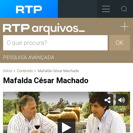
OK
PESQUISA AVANÇADA
Início
Conteúdo
Mafalda César Machado
Mafalda César Machado