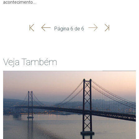
acontecimento…
'
'
Seguinte
Última
Página 6 de 6
Início
Anterior
página
Veja Também