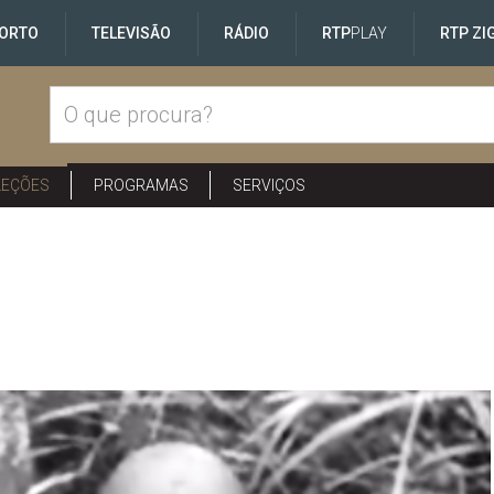
ORTO
TELEVISÃO
RÁDIO
RTP
PLAY
RTP ZI
LEÇÕES
PROGRAMAS
SERVIÇOS