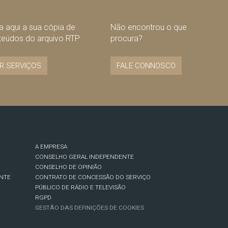
 aqui a sua cópia de
Não encontrou o que
teúdos do arquivo RTP
procura?
R SERVIÇOS
FALE CONNOSCO
A EMPRESA
CONSELHO GERAL INDEPENDENTE
CONSELHO DE OPINIÃO
NTE
CONTRATO DE CONCESSÃO DO SERVIÇO
PÚBLICO DE RÁDIO E TELEVISÃO
RGPD
GESTÃO DAS DEFINIÇÕES DE COOKIES