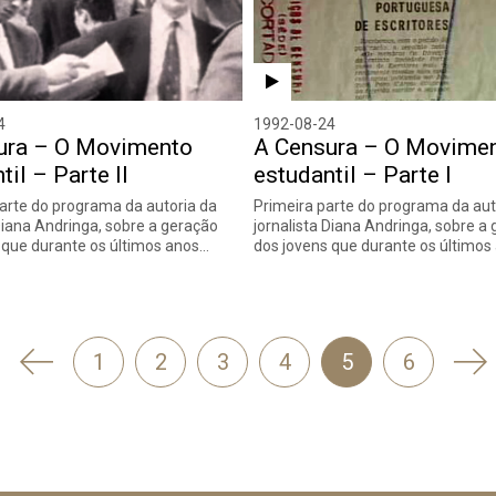
4
1992-08-24
ura – O Movimento
A Censura – O Movime
til – Parte II
estudantil – Parte I
rte do programa da autoria da
Primeira parte do programa da aut
 Diana Andringa, sobre a geração
jornalista Diana Andringa, sobre a
 que durante os últimos anos…
dos jovens que durante os últimos
'
Se
1
2
3
4
5
6
Anterior