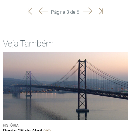
'
'
Seguinte
Última
Página 3 de 6
Início
Anterior
página
Veja Também
HISTÓRIA
Ponte 25 de Abril