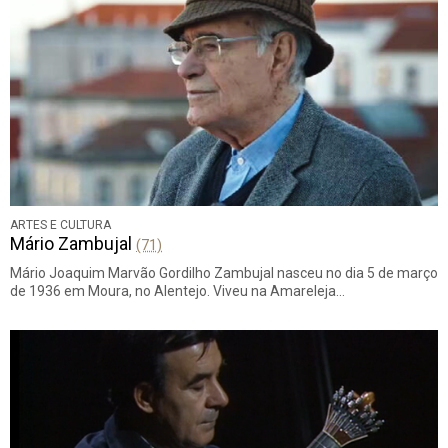
ARTES E CULTURA
Mário Zambujal
(71)
Mário Joaquim Marvão Gordilho Zambujal nasceu no dia 5 de março
de 1936 em Moura, no Alentejo. Viveu na Amareleja…