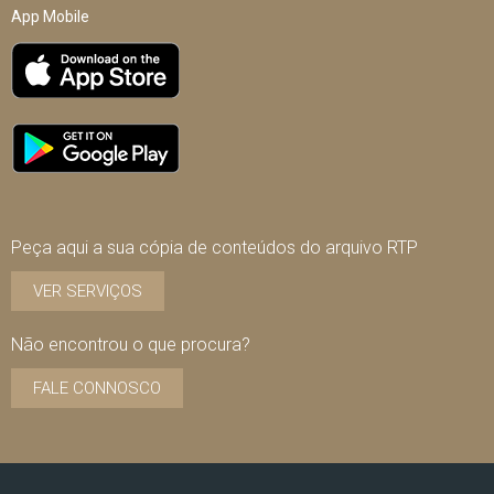
App Mobile
Peça aqui a sua cópia de conteúdos do arquivo RTP
VER SERVIÇOS
Não encontrou o que procura?
FALE CONNOSCO