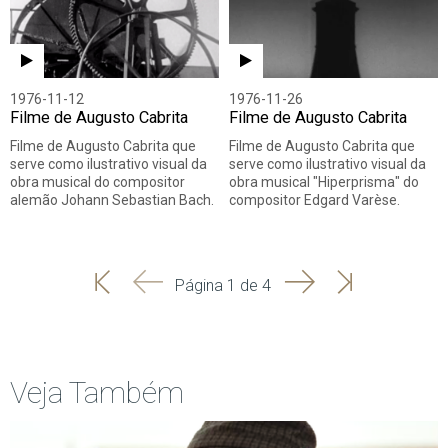
1976-11-12
1976-11-26
Filme de Augusto Cabrita
Filme de Augusto Cabrita
Filme de Augusto Cabrita que
Filme de Augusto Cabrita que
serve como ilustrativo visual da
serve como ilustrativo visual da
obra musical do compositor
obra musical "Hiperprisma" do
alemão Johann Sebastian Bach.
compositor Edgard Varèse.
'
'
Seguinte
Última
Página 1 de 4
Início
Anterior
página
Veja Também