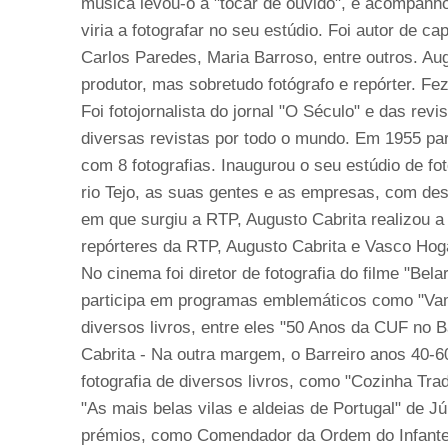
música levou-o a "tocar de ouvido", e acompanho
viria a fotografar no seu estúdio. Foi autor de 
Carlos Paredes, Maria Barroso, entre outros. Augu
produtor, mas sobretudo fotógrafo e repórter. Fez 
Foi fotojornalista do jornal "O Século" e das rev
diversas revistas por todo o mundo. Em 1955 par
com 8 fotografias. Inaugurou o seu estúdio de fo
rio Tejo, as suas gentes e as empresas, com de
em que surgiu a RTP, Augusto Cabrita realizou a 
repórteres da RTP, Augusto Cabrita e Vasco Hog
No cinema foi diretor de fotografia do filme "Be
participa em programas emblemáticos como "Vamo
diversos livros, entre eles "50 Anos da CUF no B
Cabrita - Na outra margem, o Barreiro anos 40-60
fotografia de diversos livros, como "Cozinha Tr
"As mais belas vilas e aldeias de Portugal" de Jú
prémios, como Comendador da Ordem do Infante 