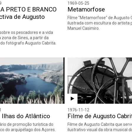
9
1969-05-25
 A PRETO E BRANCO
Metamorfose
ctiva de Augusto
Filme "Metamorfose" de Augusto C
ilustrada com escultura do artista 
Manuel Casimiro.
obre os pescadores e a vida
 zona de Sines, a partir da
 do fotógrafo Augusto Cabrita.
1
1976-11-12
 Ilhas do Atlântico
Filme de Augusto Cabri
io de promoção turística do
Filme de Augusto Cabrita que ser
ico do arquipélago dos Açores.
ilustrativo visual da obra musical d