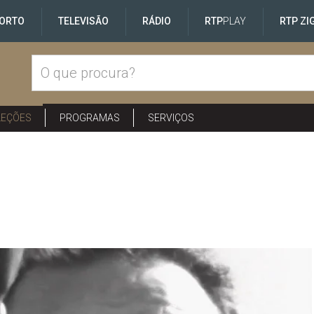
ORTO
TELEVISÃO
RÁDIO
RTP
PLAY
RTP ZI
LEÇÕES
PROGRAMAS
SERVIÇOS