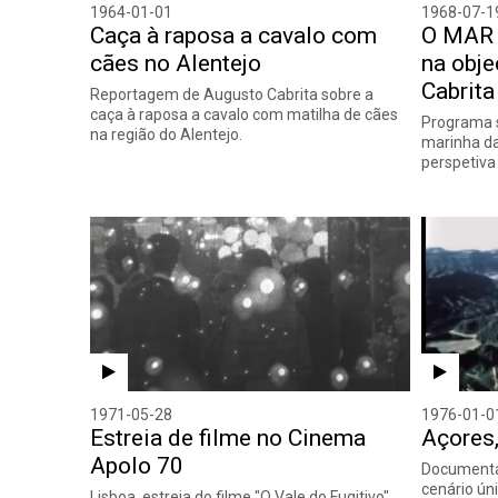
1964-01-01
1968-07-1
Caça à raposa a cavalo com
O MAR
cães no Alentejo
na obje
Cabrita
Reportagem de Augusto Cabrita sobre a
caça à raposa a cavalo com matilha de cães
Programa s
na região do Alentejo.
marinha da
perspetiva
1971-05-28
1976-01-0
Estreia de filme no Cinema
Açores,
Apolo 70
Documentár
cenário ún
Lisboa, estreia do filme "O Vale do Fugitivo",