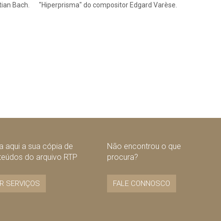
ian Bach.
"Hiperprisma" do compositor Edgard Varèse.
 aqui a sua cópia de
Não encontrou o que
teúdos do arquivo RTP
procura?
R SERVIÇOS
FALE CONNOSCO