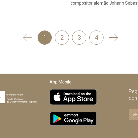
compositor alemão Johann Sebast
'
Seguinte
1
2
3
4
Anterior
App Mobile
Peça
con
VE