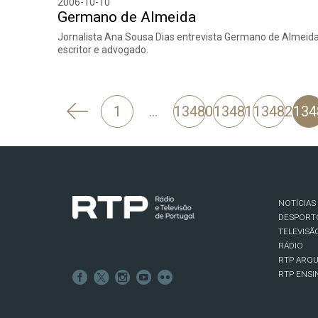
2006-10-10
Germano de Almeida
Jornalista Ana Sousa Dias entrevista Germano de Almeida
escritor e advogado.
'
1
…
13480
13481
13482
134
Anterior
NOTÍCIAS
DESPORT
TELEVISÃ
RÁDIO
RTP ARQU
RTP ENSI