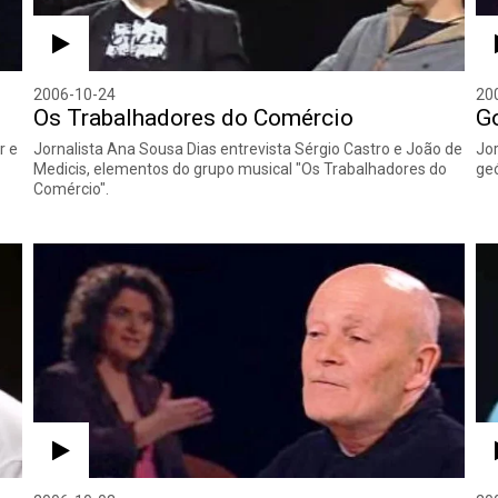
2006-10-24
20
Os Trabalhadores do Comércio
Go
r e
Jornalista Ana Sousa Dias entrevista Sérgio Castro e João de
Jor
Medicis, elementos do grupo musical "Os Trabalhadores do
geó
Comércio".