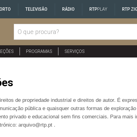
ORTO
TELEVISÃO
RÁDIO
RTP
PLAY
RTP ZI
LEÇÕES
PROGRAMAS
SERVIÇOS
ões
reitos de propriedade industrial e direitos de autor. É exp
comunicação pública e quaisquer outras formas de exploraçã
nto privado e educacional sem fins comerciais. Para mais 
rónico: arquivo@rtp.pt .