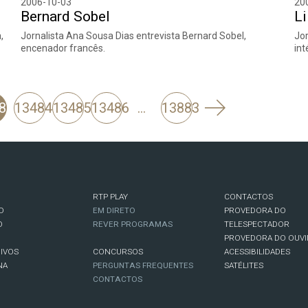
2006-10-03
20
Bernard Sobel
L
,
Jornalista Ana Sousa Dias entrevista Bernard Sobel,
Jor
encenador francês.
int
Seguinte
83
13484
13485
13486
…
13883
RTP PLAY
CONTACTOS
O
EM DIRETO
PROVEDORA DO
O
REVER PROGRAMAS
TELESPECTADOR
PROVEDORA DO OUVI
IVOS
CONCURSOS
ACESSIBILIDADES
NA
PERGUNTAS FREQUENTES
SATÉLITES
CONTACTOS