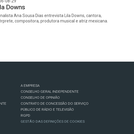
06-08-29
ila Downs
nalista Ana Sousa Dias entrevista Lila Downs, cantora,
érprete, compositora, produtora musical e atriz mexicana.
A EMPRESA
CONSELHO GERAL INDEPENDENTE
CONSELHO DE OPINIÃO
NTE
CONTRATO DE CONCESSÃO DO SERVIÇO
PÚBLICO DE RÁDIO E TELEVISÃO
RGPD
GESTÃO DAS DEFINIÇÕES DE COOKIES