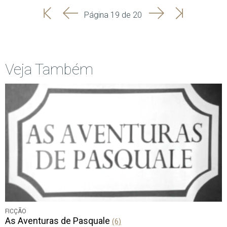
'
'
Seguinte
Última
Página 19 de 20
Início
Anterior
página
Veja Também
FICÇÃO
As Aventuras de Pasquale
(6)