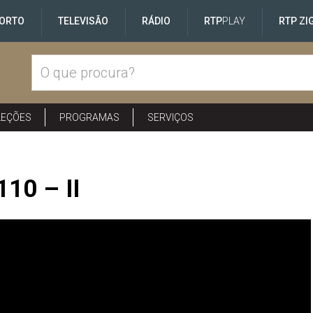
ORTO
TELEVISÃO
RÁDIO
RTP
PLAY
RTP ZI
LEÇÕES
PROGRAMAS
SERVIÇOS
110 – II