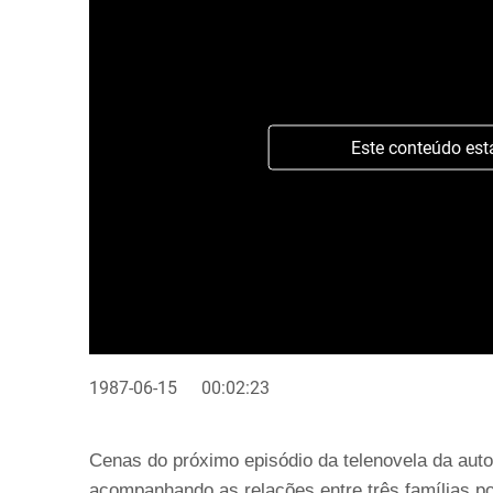
Este conteúdo est
1987-06-15
00:02:23
Cenas do próximo episódio da telenovela da auto
acompanhando as relações entre três famílias po