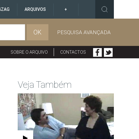
GZAG
ARQUIVOS
+
OK
PESQUISA AVANÇADA
SOBRE O ARQUIVO
CONTACTOS
Veja Também