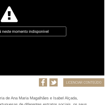
á neste momento indisponível
LICENCIAR CONTEÚDO
ria de Ana Maria Magalhães e Isabel Alçada,
rtuguesas de diferentes estratos sociais, os seus