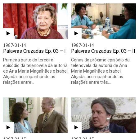
1987-01-14
1987-01-14
Palavras Cruzadas Ep. 03 – I
Palavras Cruzadas Ep. 03 – II
Primeira parte do terceiro
Cenas do próximo episódio da
episódio da telenovela da autoria
telenovela da autoria de Ana
de Ana Maria Magalhães e Isabel
Maria Magalhães e Isabel
Alçada, acompanhando as
Alçada, acompanhando as
relações entre…
relações entre três…