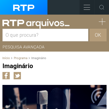
OK
PESQUISA AVANÇADA
Início
Programa
Imaginário
Imaginário