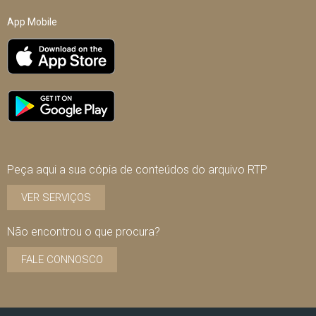
App Mobile
Peça aqui a sua cópia de conteúdos do arquivo RTP
VER SERVIÇOS
Não encontrou o que procura?
FALE CONNOSCO