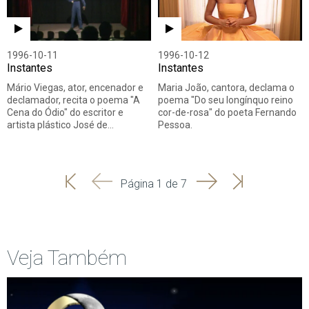
1996-10-11
1996-10-12
Instantes
Instantes
Mário Viegas, ator, encenador e
Maria João, cantora, declama o
declamador, recita o poema "A
poema "Do seu longínquo reino
Cena do Ódio" do escritor e
cor-de-rosa" do poeta Fernando
artista plástico José de…
Pessoa.
'
'
Seguinte
Última
Página 1 de 7
Início
Anterior
página
Veja Também