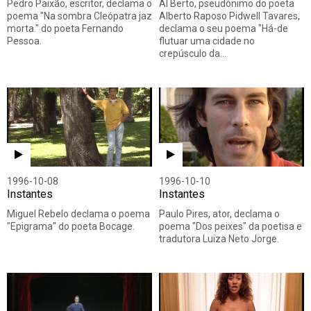
Pedro Paixão, escritor, declama o
Al Berto, pseudónimo do poeta
poema "Na sombra Cleópatra jaz
Alberto Raposo Pidwell Tavares,
morta." do poeta Fernando
declama o seu poema "Há-de
Pessoa.
flutuar uma cidade no
crepúsculo da…
1996-10-08
1996-10-10
Instantes
Instantes
Miguel Rebelo declama o poema
Paulo Pires, ator, declama o
"Epigrama" do poeta Bocage.
poema "Dos peixes" da poetisa e
tradutora Luiza Neto Jorge.