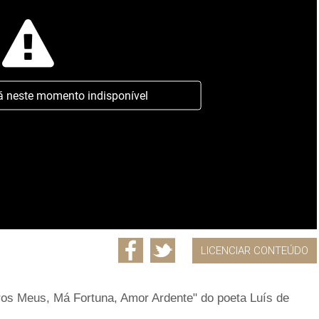
á neste momento indisponível
LICENCIAR CONTEÚDO
os Meus, Má Fortuna, Amor Ardente" do poeta Luís de