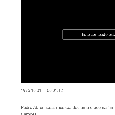
Este conteúdo est
1996-10-01
00:01:12
Pedro Abrunhosa, músico, declama o poema "Err
Camões.