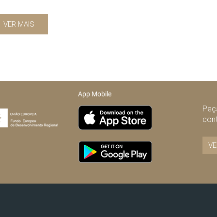
VER MAIS
App Mobile
Peça
con
VE