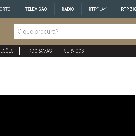
ORTO
TELEVISÃO
RÁDIO
RTP
PLAY
RTP ZI
LEÇÕES
PROGRAMAS
SERVIÇOS