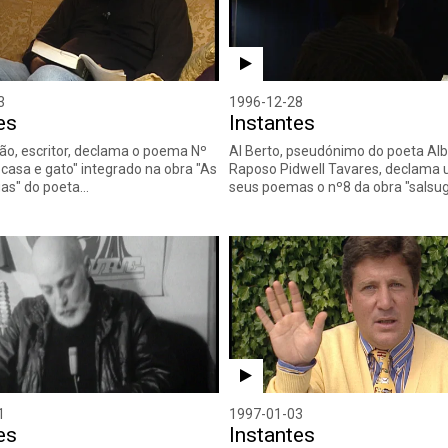
3
1996-12-28
es
Instantes
ão, escritor, declama o poema Nº
Al Berto, pseudónimo do poeta Alb
, casa e gato" integrado na obra "As
Raposo Pidwell Tavares, declama
as" do poeta…
seus poemas o nº8 da obra "salsu
1
1997-01-03
es
Instantes