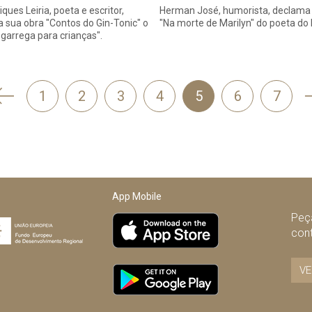
ques Leiria, poeta e escritor,
Herman José, humorista, declam
 sua obra "Contos do Gin-Tonic" o
"Na morte de Marilyn" do poeta do 
arrega para crianças".
'
1
2
3
4
5
6
7
Anterior
App Mobile
Peça
con
VE