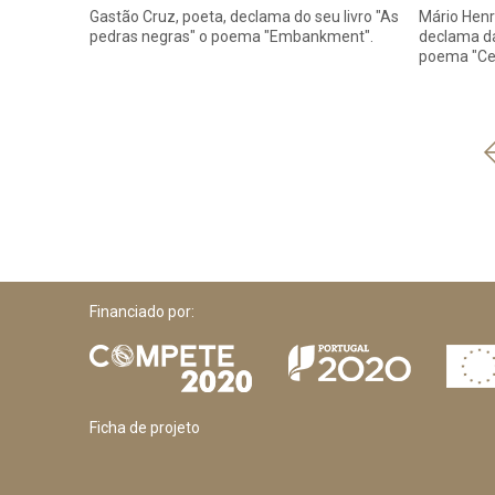
Gastão Cruz, poeta, declama do seu livro "As
Mário Henri
pedras negras" o poema "Embankment".
declama da
poema "Ceg
Financiado por:
Ficha de projeto