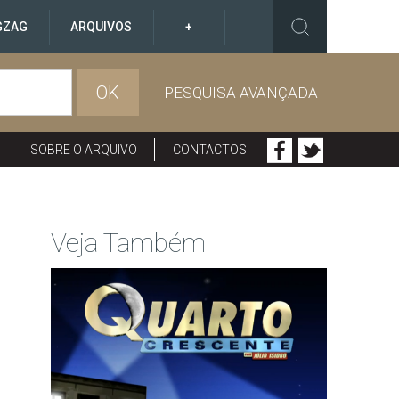
GZAG
ARQUIVOS
+
OK
PESQUISA AVANÇADA
SOBRE O ARQUIVO
CONTACTOS
Veja Também