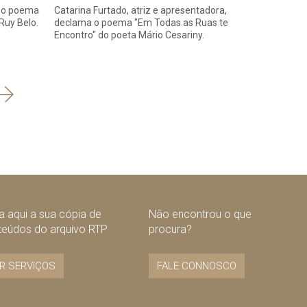
a o poema
Catarina Furtado, atriz e apresentadora,
Ruy Belo.
declama o poema "Em Todas as Ruas te
Encontro" do poeta Mário Cesariny.
Seguinte
 aqui a sua cópia de
Não encontrou o que
teúdos do arquivo RTP
procura?
R SERVIÇOS
FALE CONNOSCO