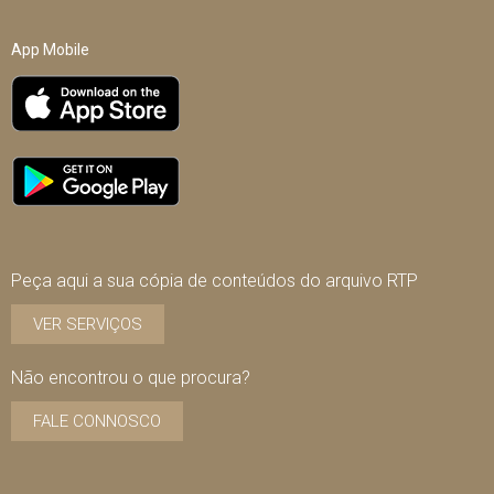
App Mobile
Peça aqui a sua cópia de conteúdos do arquivo RTP
VER SERVIÇOS
Não encontrou o que procura?
FALE CONNOSCO