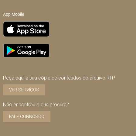
App Mobile
Peça aqui a sua cópia de conteúdos do arquivo RTP
VER SERVIÇOS
Não encontrou o que procura?
FALE CONNOSCO