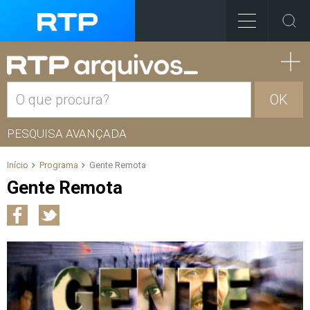
OK
PESQUISA AVANÇADA
Início
Programa
Gente Remota
Gente Remota