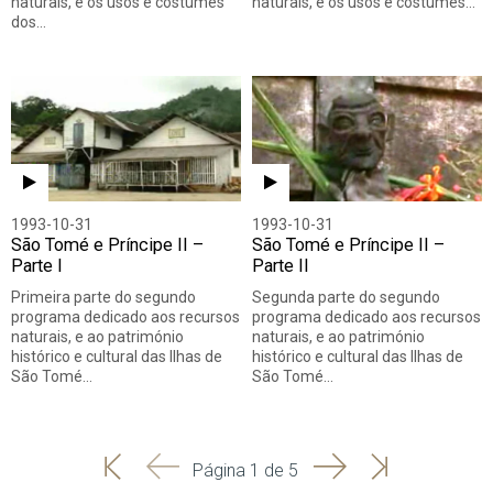
naturais, e os usos e costumes
naturais, e os usos e costumes…
dos…
1993-10-31
1993-10-31
São Tomé e Príncipe II –
São Tomé e Príncipe II –
Parte I
Parte II
Primeira parte do segundo
Segunda parte do segundo
programa dedicado aos recursos
programa dedicado aos recursos
naturais, e ao património
naturais, e ao património
histórico e cultural das Ilhas de
histórico e cultural das Ilhas de
São Tomé…
São Tomé…
'
'
Seguinte
Última
Página 1 de 5