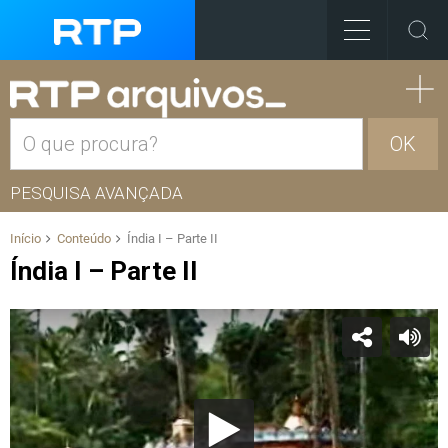
OK
PESQUISA AVANÇADA
Início
Conteúdo
Índia I – Parte II
Índia I – Parte II